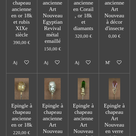
chapeau
ancienne
ancienne
ancienne
ancienne
Art
en Corail
Art
en or 18k
Nouveau
, or 18k
Nouveau
et rubis
Egyptian
et
à décor
XIXe
Revival
diamants
d'insecte
siècle
métal
320,00 €
0,00 €
emaillé
390,00 €
150,00 €
Ajouter au panier
Ajouter au panier
Ajouter au panier
M'avertir si dis
Epingle à
Epingle à
Epingle à
Epingle à
chapeau
chapeau
chapeau
chapeau
ancienne
ancienne
ancienne
Art
en or 18k
Art
Art
Nouveau
Nouveau
Nouveau
en verre
220,00 €