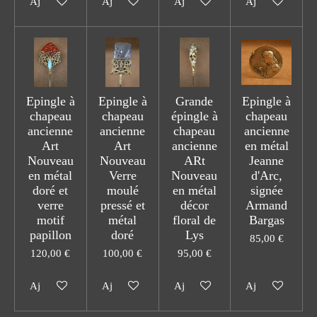
Ajouter au panier
Ajouter au panier
Ajouter au panier
Ajouter au pani
Epingle à
Epingle à
Grande
Epingle à
chapeau
chapeau
épingle à
chapeau
ancienne
ancienne
chapeau
ancienne
Art
Art
ancienne
en métal
Nouveau
Nouveau
ARt
Jeanne
en métal
Verre
Nouveau
d'Arc,
doré et
moulé
en métal
signée
verre
pressé et
décor
Armand
motif
métal
floral de
Bargas
papillon
doré
Lys
85,00 €
120,00 €
100,00 €
95,00 €
Ajouter au panier
Ajouter au panier
Ajouter au panier
Ajouter au pani