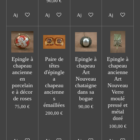
90,00 €
Ajouter au panier
Ajouter au panier
Ajouter au panier
Ajouter au pani
Epingle à
Paire de
Epingle à
Epingle à
chapeau
têtes
chapeau
chapeau
ancienne
d'épingle
Art
ancienne
en
a
Nouveau
Art
porcelain
chapeau
chataigne
Nouveau
e à décor
ancienne
dans sa
Verre
de roses
s
bogue
moulé
émaillées
pressé et
75,00 €
90,00 €
métal
200,00 €
doré
100,00 €