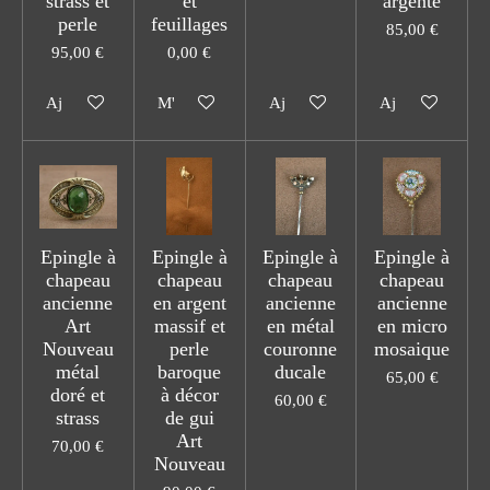
strass et
et
argenté
perle
feuillages
85,00 €
95,00 €
0,00 €
Ajouter au panier
M'avertir si disponible
Ajouter au panier
Ajouter au pani
Epingle à
Epingle à
Epingle à
Epingle à
chapeau
chapeau
chapeau
chapeau
ancienne
en argent
ancienne
ancienne
Art
massif et
en métal
en micro
Nouveau
perle
couronne
mosaique
métal
baroque
ducale
65,00 €
doré et
à décor
60,00 €
strass
de gui
Art
70,00 €
Nouveau