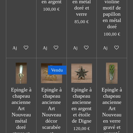
en argent
en métal
violine
doré et
motif de
100,00 €
verre
papillon
en métal
85,00 €
doré
100,00 €
Ajouter au panier
Ajouter au panier
Ajouter au panier
Ajouter au pani
Vendu
Epingle à
Epingle à
Epingle à
Epingle à
chapeau
chapeau
chapeau
chapeau
ancienne
ancienne
ancienne
ancienne
Art
Art
en argent
Art
Nouveau
Nouveau
et étoile
Nouveau
métal
décor
de Digne
en verre
doré
scarabée
gravé et
120,00 €