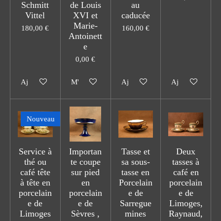
Schmitt
de Louis
au
Vittel
XVI et
caducée
Marie-
180,00 €
160,00 €
Antoinett
e
0,00 €
Ajouter au panier
M'avertir si disponible
Ajouter au panier
Ajouter au pani
Nouveau
Service à
Importan
Tasse et
Deux
thé ou
te coupe
sa sous-
tasses à
café tête
sur pied
tasse en
café en
à tête en
en
Porcelain
porcelain
porcelain
porcelain
e de
e de
e de
e de
Sarregue
Limoges,
Limoges
Sèvres ,
mines
Raynaud,