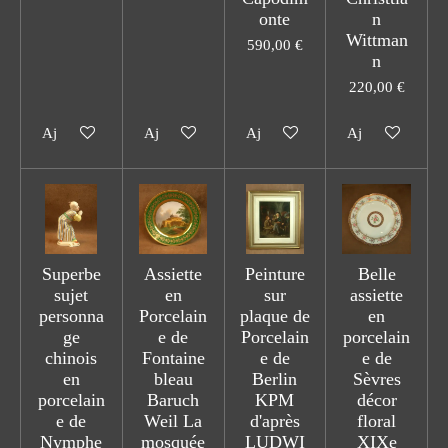
onte
n
Wittman
590,00 €
n
220,00 €
Ajouter au panier
Ajouter au panier
Ajouter au panier
Ajouter au pani
Superbe
Assiette
Peinture
Belle
sujet
en
sur
assiette
personna
Porcelain
plaque de
en
ge
e de
Porcelain
porcelain
chinois
Fontaine
e de
e de
en
bleau
Berlin
Sèvres
porcelain
Baruch
KPM
décor
e de
Weil La
d'après
floral
Nymphe
mosquée
LUDWI
XIXe