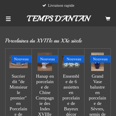
Livraison rapide
Passer
au
TEMPS D'ANTAN
contenu
principal
Porcelaines du XVIIIe au XXe siècle
Nouveau
Nouveau
Nouveau
Nouveau
Sucrier
Hanap en
Ensembl
Grand
dit "de
porcelain
e de 6
Vase
Monsieur
e de
assiettes
balustre
le
Chine
en
en
premier"
Compagn
porcelain
porcelain
en
ie des
e de
e de
Porcelain
Indes
Bayeux
Sèvres,
e de
XVIIIe
décor
semis de