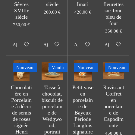
Sèvres
siècle
Imari
fleurettes
XVIIIe
sur fond
200,00 €
420,00 €
siècle
bleu de
four
750,00 €
350,00 €
Ajouter au panier
Ajouter au panier
Ajouter au panier
Ajouter au pani
Nouveau
Vendu
Nouveau
Nouveau
Chocolati
Tasse à
Petit vase
Ravissant
ère en
chocolat,
en
Coffret
Porcelain
biscuit de
porcelain
en
e à décor
porcelain
e de
porcelain
de semis
e de
Bayeux
e de
de roses
Wedgwo
Période
Capodim
signée
od,
Langlois
onte
Henri
portrait
signature
450,00 €