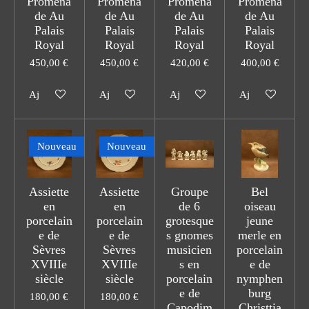
Promena
Promena
Promena
Promena
de Au
de Au
de Au
de Au
Palais
Palais
Palais
Palais
Royal
Royal
Royal
Royal
450,00 €
450,00 €
420,00 €
400,00 €
Ajouter au panier
Ajouter au panier
Ajouter au panier
Ajouter au pani
Nouveau
Nouveau
Assiette
Assiette
Groupe
Bel
en
en
de 6
oiseau
porcelain
porcelain
grotesque
jeune
e de
e de
s gnomes
merle en
Sèvres
Sèvres
musicien
porcelain
XVIIIe
XVIIIe
s en
e de
siècle
siècle
porcelain
nymphen
e de
burg
180,00 €
180,00 €
Capodim
Christtia