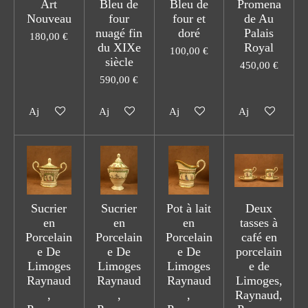
Art
Bleu de
Bleu de
Promena
Nouveau
four
four et
de Au
nuagé fin
doré
Palais
180,00 €
du XIXe
Royal
100,00 €
siècle
450,00 €
590,00 €
Ajouter au panier
Ajouter au panier
Ajouter au panier
Ajouter au pani
Sucrier
Sucrier
Pot à lait
Deux
en
en
en
tasses à
Porcelain
Porcelain
Porcelain
café en
e De
e De
e De
porcelain
Limoges
Limoges
Limoges
e de
Raynaud
Raynaud
Raynaud
Limoges,
,
,
,
Raynaud,