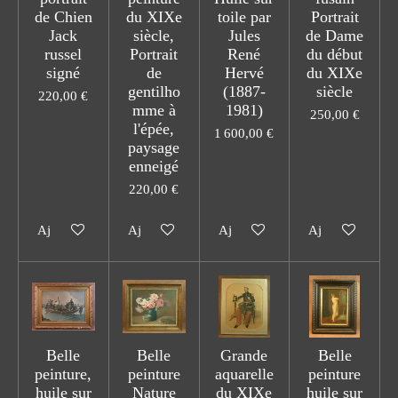
de Chien
du XIXe
toile par
Portrait
Jack
siècle,
Jules
de Dame
russel
Portrait
René
du début
signé
de
Hervé
du XIXe
gentilho
(1887-
siècle
220,00 €
mme à
1981)
250,00 €
l'épée,
1 600,00 €
paysage
enneigé
220,00 €
Ajouter au panier
Ajouter au panier
Ajouter au panier
Ajouter au pani
Belle
Belle
Grande
Belle
peinture,
peinture
aquarelle
peinture
huile sur
Nature
du XIXe
huile sur