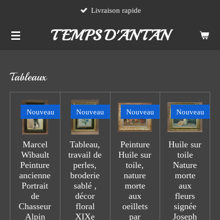
Livraison rapide
Passer
au
TEMPS D'ANTAN
contenu
principal
Tableaux
Nouveau
Nouveau
Nouveau
Nouveau
Marcel
Tableau,
Peinture
Huile sur
Wibault
travail de
Huile sur
toile
Peinture
perles,
toile,
Nature
ancienne
broderie
nature
morte
Portrait
sablé ,
morte
aux
de
décor
aux
fleurs
Chasseur
floral
oeillets
signée
Alpin
XIXe
par
Joseph