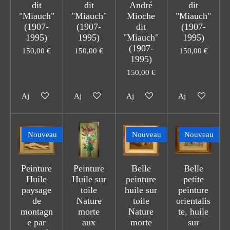
dit
dit
André
dit
"Miauch"
"Miauch"
Mioche
"Miauch"
(1907-
(1907-
dit
(1907-
1995)
1995)
"Miauch"
1995)
(1907-
150,00 €
150,00 €
150,00 €
1995)
150,00 €
Ajouter au panier
Ajouter au panier
Ajouter au panier
Ajouter au pani
Nouveau
Nouveau
Nouveau
Peinture
Peinture
Belle
Belle
Huile
Huile sur
peinture
petite
paysage
toile
huile sur
peinture
de
Nature
toile
orientalis
montagn
morte
Nature
te, huile
e par
aux
morte
sur