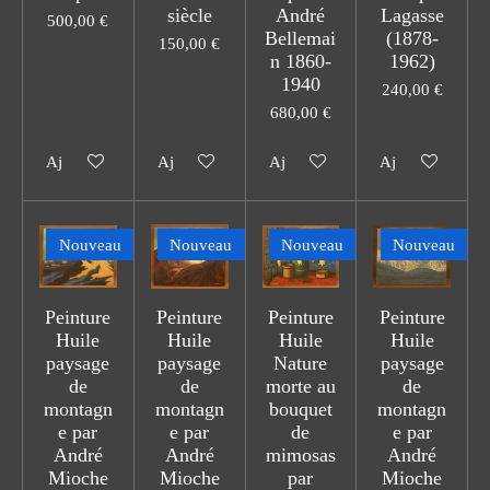
siècle
André
Lagasse
500,00 €
Bellemai
(1878-
150,00 €
n 1860-
1962)
1940
240,00 €
680,00 €
Ajouter au panier
Ajouter au panier
Ajouter au panier
Ajouter au pani
Nouveau
Nouveau
Nouveau
Nouveau
Peinture
Peinture
Peinture
Peinture
Huile
Huile
Huile
Huile
paysage
paysage
Nature
paysage
de
de
morte au
de
montagn
montagn
bouquet
montagn
e par
e par
de
e par
André
André
mimosas
André
Mioche
Mioche
par
Mioche