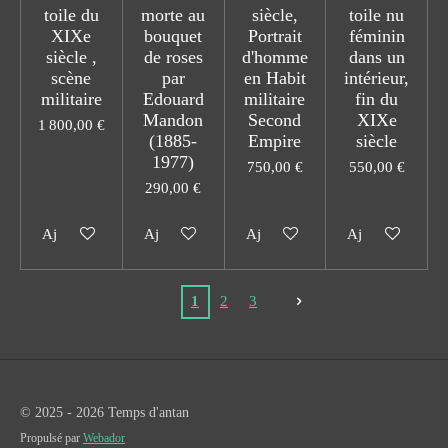
toile du
morte au
siècle,
toile nu
XIXe
bouquet
Portrait
féminin
siècle ,
de roses
d'homme
dans un
scène
par
en Habit
intérieur,
militaire
Edouard
militaire
fin du
Mandon
Second
XIXe
1 800,00 €
(1885-
Empire
siècle
1977)
750,00 €
550,00 €
290,00 €
Ajouter au panier
Ajouter au panier
Ajouter au panier
Ajouter au pani
1
2
3
© 2025 - 2026 Temps d'antan
Propulsé par
Webador