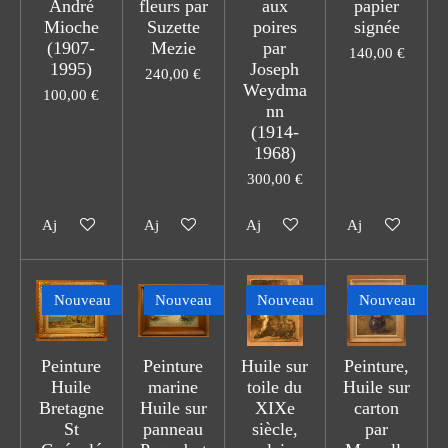
André
fleurs par
aux
papier
Mioche
Suzette
poires
signée
(1907-
Mezie
par
140,00 €
1995)
Joseph
240,00 €
Weydma
100,00 €
nn
(1914-
1968)
300,00 €
Ajouter au panier
Ajouter au panier
Ajouter au panier
Ajouter au pani
Nouveau
Nouveau
Nouveau
Nouveau
Peinture
Peinture
Huile sur
Peinture,
Huile
marine
toile du
Huile sur
Bretagne
Huile sur
XIXe
carton
St
panneau
siècle,
par