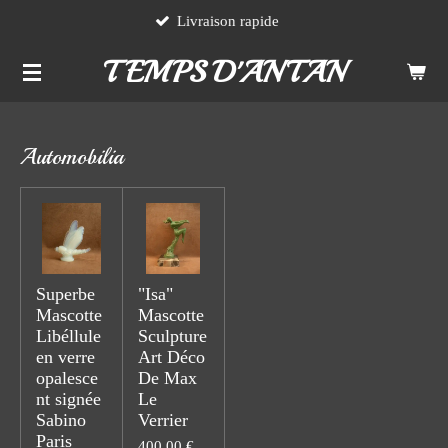
Livraison rapide
Passer
au
TEMPS D'ANTAN
contenu
principal
Automobilia
Superbe
"Isa"
Mascotte
Mascotte
Libéllule
Sculpture
en verre
Art Déco
opalesce
De Max
nt signée
Le
Sabino
Verrier
Paris
400,00 €