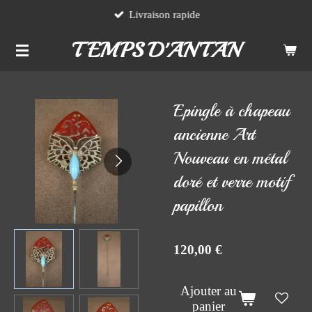
Livraison rapide
Passer
au
TEMPS D'ANTAN
contenu
principal
Epingle à chapeau
ancienne Art
Nouveau en métal
doré et verre motif
papillon
120,00 €
Ajouter au
panier