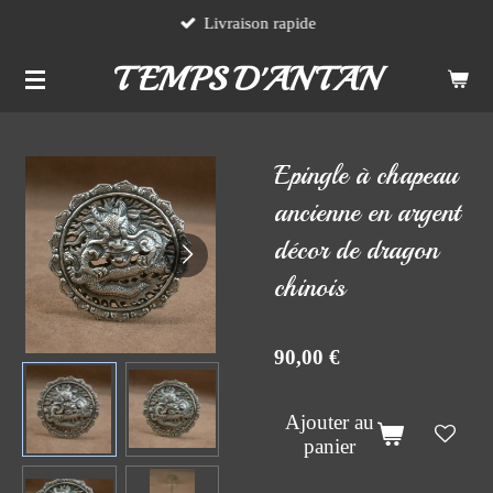
Livraison rapide
Passer
au
TEMPS D'ANTAN
contenu
principal
Epingle à chapeau
ancienne en argent
décor de dragon
chinois
90,00 €
Ajouter au
panier