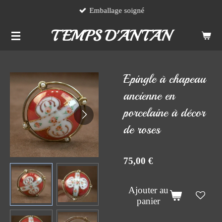
Emballage soigné
Passer
au
TEMPS D'ANTAN
contenu
principal
Epingle à chapeau
ancienne en
porcelaine à décor
de roses
75,00 €
Ajouter au
panier