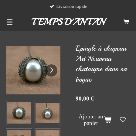
Livraison rapide
Passer
au
TEMPS D'ANTAN
contenu
principal
Epingle à chapeau
Art Nouveau
chataigne dans sa
bogue
90,00 €
Ajouter au
panier