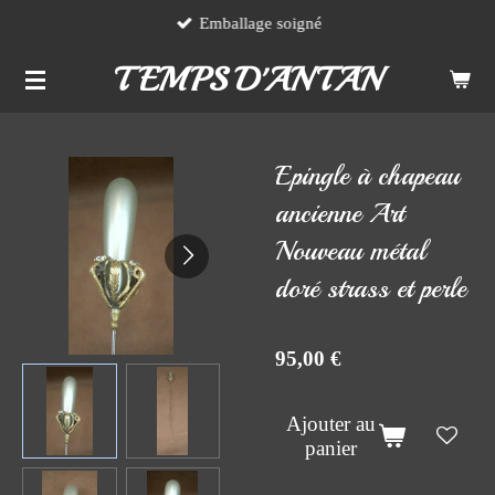
Emballage soigné
Passer
au
TEMPS D'ANTAN
contenu
principal
Epingle à chapeau
ancienne Art
Nouveau métal
doré strass et perle
95,00 €
Ajouter au
panier