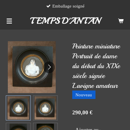
Emballage soigné
Passer
au
TEMPS D'ANTAN
contenu
principal
Peinture miniature
Portrait de dame
du début du XIXe
siècle signée
Lavigne amateur
Nouveau
290,00 €
Ajouter au