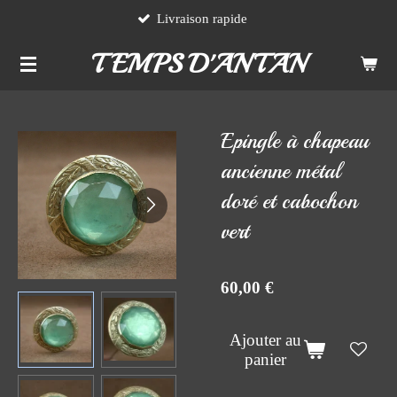
Livraison rapide
Passer
au
TEMPS D'ANTAN
contenu
principal
Epingle à chapeau
ancienne métal
doré et cabochon
vert
60,00 €
Ajouter au
panier