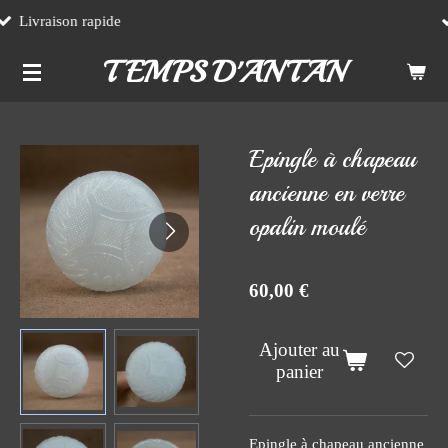
Emballage soigné
Passer
au
TEMPS D'ANTAN
contenu
principal
Epingle à chapeau
ancienne en verre
opalin moulé
60,00 €
Ajouter au
panier
Epingle à chapeau ancienne