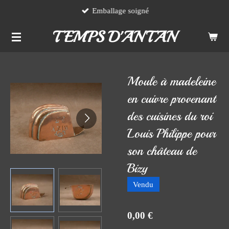
Emballage soigné
Passer
au
TEMPS D'ANTAN
contenu
principal
Moule à madeleine
en cuivre provenant
des cuisines du roi
Louis Philippe pour
son château de
Bizy
Vendu
0,00 €