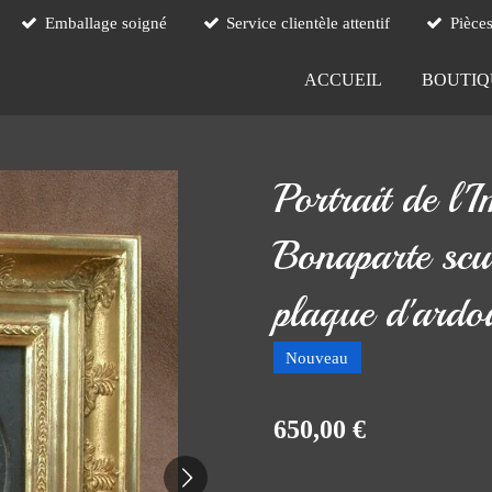
Emballage soigné
Service clientèle attentif
Pièce
ACCUEIL
BOUTI
Portrait de l'
Bonaparte scu
plaque d'ardoi
Nouveau
650,00 €