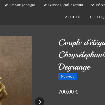
Emballage soigné
Service clientèle attentif
Pièce
ACCUEIL
BOUTI
Couple d'éléga
Chrysélephant
Degrange
Nouveau
700,00 €