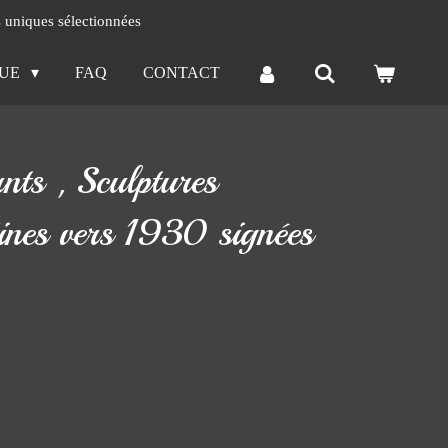
s uniques sélectionnées
QUE
FAQ
CONTACT
nts , Sculptures
ines vers 1930 signées