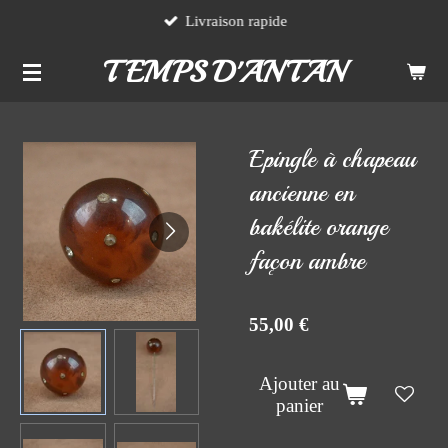
Livraison rapide
Passer
au
TEMPS D'ANTAN
contenu
principal
Epingle à chapeau
ancienne en
bakélite orange
façon ambre
55,00 €
Ajouter au
panier