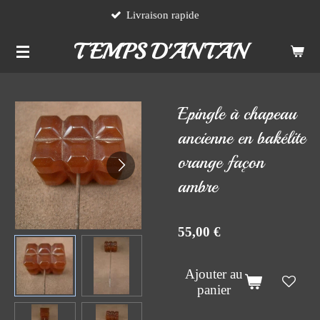
Livraison rapide
Passer
au
TEMPS D'ANTAN
contenu
principal
Epingle à chapeau
ancienne en bakélite
orange façon
ambre
55,00 €
Ajouter au
panier