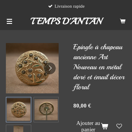
Livraison rapide
Passer
au
TEMPS D'ANTAN
contenu
principal
Epingle à chapeau
ancienne Art
Nouveau en métal
doré et émail décor
floral
80,00 €
Ajouter au
panier