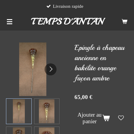
Livraison rapide
Passer
au
TEMPS D'ANTAN
contenu
principal
Epingle à chapeau
ancienne en
bakélite orange
façon ambre
65,00 €
Ajouter au
panier