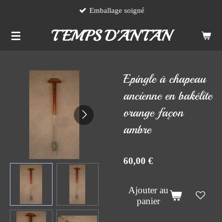
Emballage soigné
Passer
au
TEMPS D'ANTAN
contenu
principal
Epingle à chapeau
ancienne en bakélite
orange façon
ambre
60,00 €
Ajouter au
panier