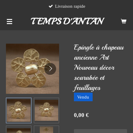
Livraison rapide
Passer
au
TEMPS D'ANTAN
contenu
principal
Epingle à chapeau
ancienne Art
Nouveau décor
scarabée et
feuillages
Vendu
0,00 €