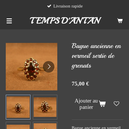
Livraison rapide
Passer
au
TEMPS D'ANTAN
contenu
principal
Bague ancienne en
vermeil sertie de
grenats
75,00 €
Ajouter au
panier
Bague ancienne en vermeil