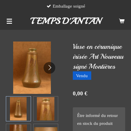
Emballage soigné
Passer
au
TEMPS D'ANTAN
contenu
principal
Vase en céramique
irisée Art Nouveau
signé Montières
Vendu
0,00 €
Être informé du retour
en stock du produit