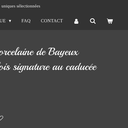
s uniques sélectionnées
QUE
FAQ
CONTACT
porcelaine de Bayeux
ois signature au caducée