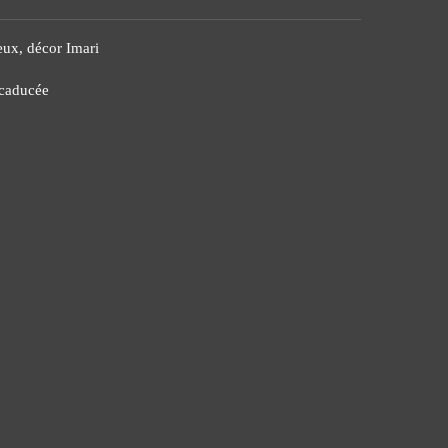
eux, décor Imari
 caducée