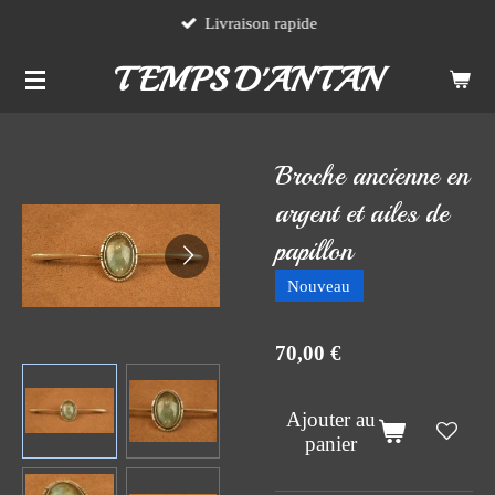
Livraison rapide
Passer
au
TEMPS D'ANTAN
contenu
principal
Broche ancienne en
argent et ailes de
papillon
Nouveau
70,00 €
Ajouter au
panier