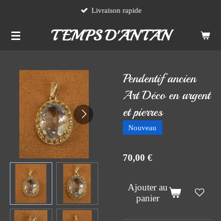
Livraison rapide
Passer
au
TEMPS D'ANTAN
contenu
principal
Pendentif ancien
Art Déco en argent
et pierres
Nouveau
70,00 €
Ajouter au
panier