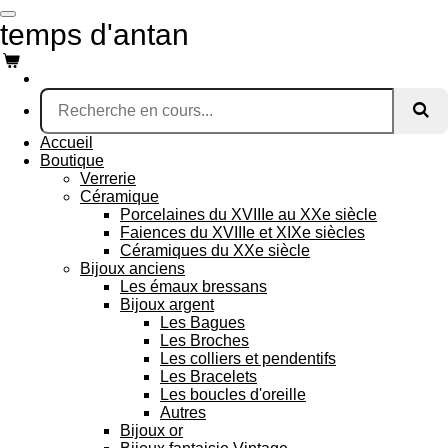
Passer
temps d'antan
au
contenu
principal
Accueil
Boutique
Verrerie
Céramique
Porcelaines du XVIIIe au XXe siècle
Faiences du XVIIIe et XIXe siècles
Céramiques du XXe siècle
Bijoux anciens
Les émaux bressans
Bijoux argent
Les Bagues
Les Broches
Les colliers et pendentifs
Les Bracelets
Les boucles d'oreille
Autres
Bijoux or