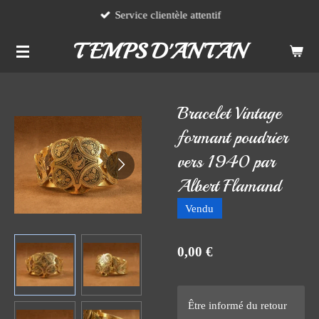
Service clientèle attentif
Passer
au
TEMPS D'ANTAN
contenu
principal
Bracelet Vintage
formant poudrier
vers 1940 par
Albert Flamand
Vendu
0,00 €
Être informé du retour