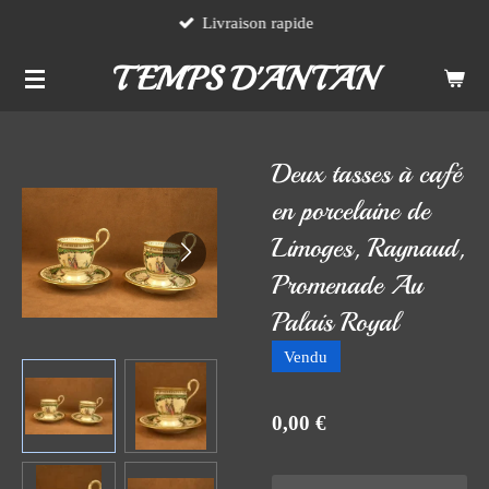
Livraison rapide
Passer
au
TEMPS D'ANTAN
contenu
principal
Deux tasses à café
en porcelaine de
Limoges, Raynaud,
Promenade Au
Palais Royal
Vendu
0,00 €