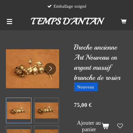
Emballage soigné
Passer
au
TEMPS D'ANTAN
contenu
principal
Broche ancienne
Art Nouveau en
argent massif
branche de rosier
Nouveau
75,00 €
Ajouter au
panier