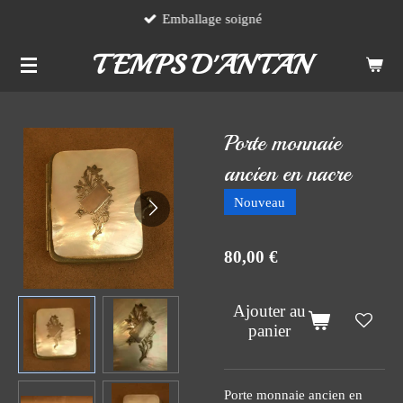
Emballage soigné
Passer
au
TEMPS D'ANTAN
contenu
principal
Porte monnaie
ancien en nacre
Nouveau
80,00 €
Ajouter au
panier
Porte monnaie ancien en