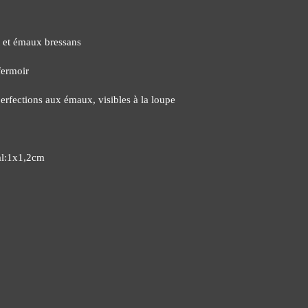
t et émaux bressans
fermoir
rfections aux émaux, visibles à la loupe
al:1x1,2cm