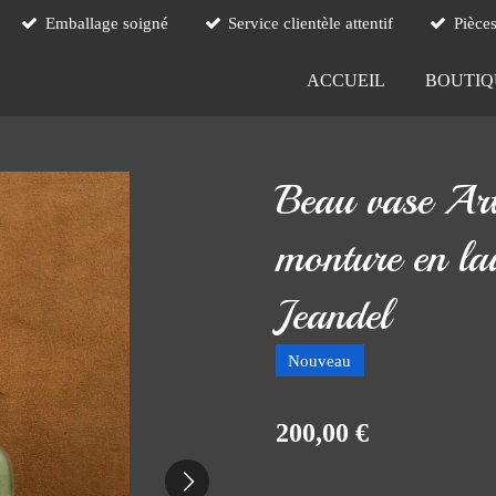
Emballage soigné
Service clientèle attentif
Pièce
ACCUEIL
BOUTI
Beau vase Art
monture en lai
Jeandel
Nouveau
200,00 €