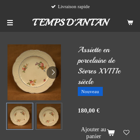
Livraison rapide
Passer
au
TEMPS D'ANTAN
contenu
principal
Assiette en
porcelaine de
Sèvres XVIIIe
siècle
Nouveau
180,00 €
Ajouter au
panier