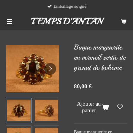
Emballage soigné
Passer
au
TEMPS D'ANTAN
contenu
principal
Bague marguerite
en vermeil sertie de
grenat de bohème
80,00 €
Ajouter au
panier
Bague marguerite en