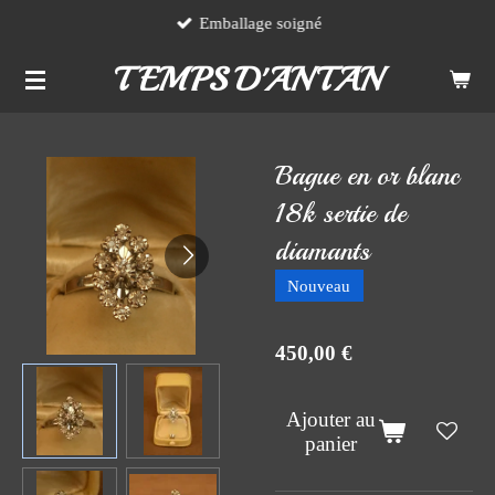
Emballage soigné
Passer
au
TEMPS D'ANTAN
contenu
principal
Bague en or blanc
18k sertie de
diamants
Nouveau
450,00 €
Ajouter au
panier