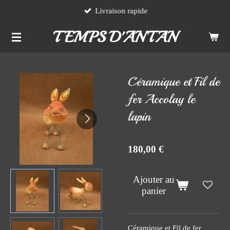
Livraison rapide
Passer
au
TEMPS D'ANTAN
contenu
principal
Céramique et Fil de
fer Accolay le
lapin
180,00 €
Ajouter au
panier
Céramique et Fil de fer