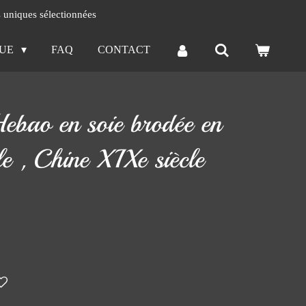
s uniques sélectionnées
QUE
FAQ
CONTACT
Hebao en soie brodée en
le , Chine XIXe siècle