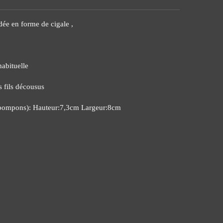
ée en forme de cigale ,
habituelle
es fils décousus
 pompons): Hauteur:7,3cm Largeur:8cm