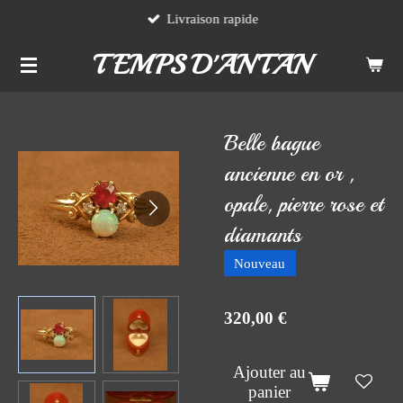
Livraison rapide
Passer
au
TEMPS D'ANTAN
contenu
principal
Belle bague
ancienne en or ,
opale, pierre rose et
diamants
Nouveau
320,00 €
Ajouter au
panier