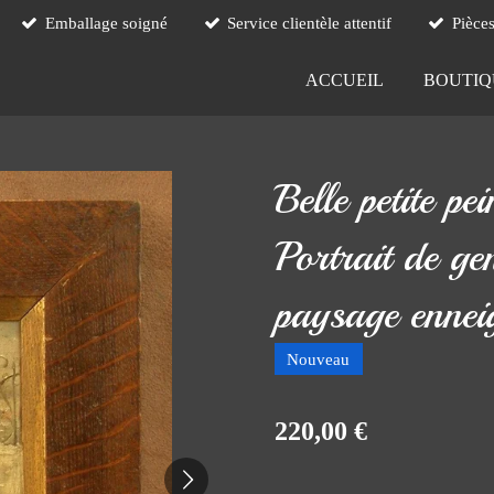
Emballage soigné
Service clientèle attentif
Pièce
ACCUEIL
BOUTI
Belle petite pe
Portrait de ge
paysage ennei
Nouveau
220,00 €