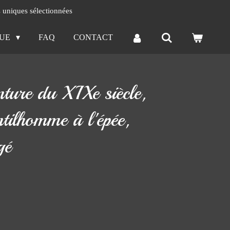
s uniques sélectionnées
QUE
FAQ
CONTACT
inture du XIXe siècle,
ntilhomme à l'épée,
gé