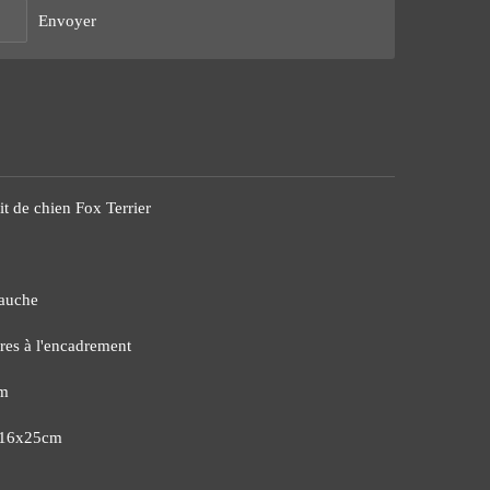
Envoyer
it de chien Fox Terrier
gauche
res à l'encadrement
cm
v.16x25cm