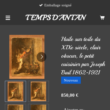
Emballage soigné
Passer
au
TEMPS D'ANTAN
contenu
principal
Huile sur toile du
XIXe siècle, clair
obscur, le petit
cuisinier par Joseph
Bail 1862-1921
Nouveau
850,00 €
Ajouter au