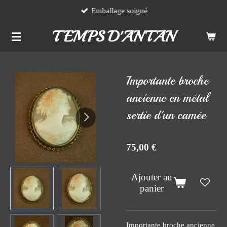
Emballage soigné
Passer
au
TEMPS D'ANTAN
contenu
principal
Importante broche
ancienne en métal
sertie d'un camée
75,00 €
Ajouter au
panier
Importante broche ancienne