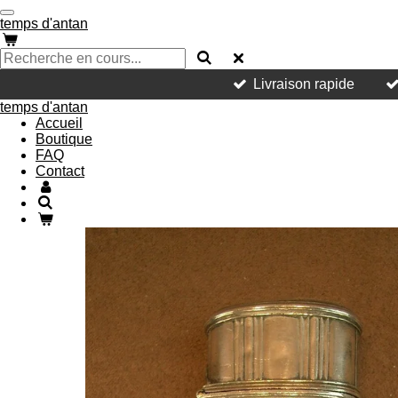
Passer
temps d'antan
au
contenu
principal
Livraison rapide
temps d'antan
Accueil
Boutique
FAQ
Contact