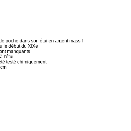
de poche dans son étui en argent massif
ou le début du XIXe
sont manquants
 l'étui
 été testé chimiquement
5cm