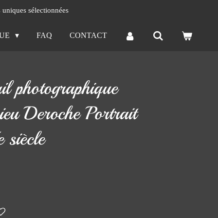
s uniques sélectionnées
QUE
FAQ
CONTACT
il photographique
eu Deroche Portrait
 siècle