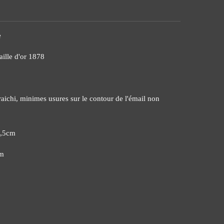
e
ille d'or 1878
raichi, minimes usures sur le contour de l'émail non
6,5cm
cm