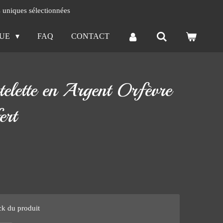
s uniques sélectionnées
QUE
FAQ
CONTACT
telette en Argent Orfèvre
ert
ck du produit