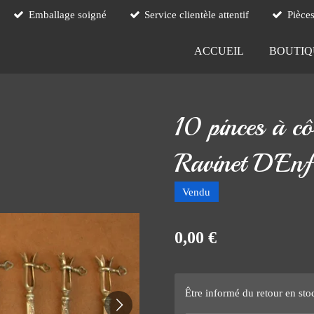
Emballage soigné
Service clientèle attentif
Pièce
ACCUEIL
BOUTI
10 pinces à cô
Ravinet D'Enf
Vendu
0,00 €
Être informé du retour en sto