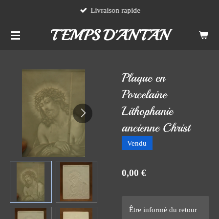
Livraison rapide
Passer
au
TEMPS D'ANTAN
contenu
principal
Plaque en
Porcelaine
Lithophanie
ancienne Christ
Vendu
0,00 €
Être informé du retour