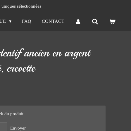
s uniques sélectionnées
QUE
FAQ
CONTACT
entif ancien en argent
, crevette
ck du produit
Envoyer