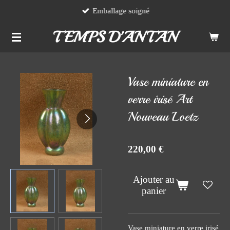
Emballage soigné
Passer
au
TEMPS D'ANTAN
contenu
principal
Vase miniature en
verre irisé Art
Nouveau Loetz
220,00 €
Ajouter au
panier
Vase miniature en verre irisé