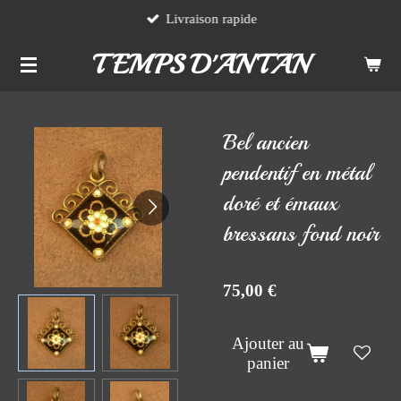
Livraison rapide
Passer
au
TEMPS D'ANTAN
contenu
principal
Bel ancien
pendentif en métal
doré et émaux
bressans fond noir
75,00 €
Ajouter au
panier